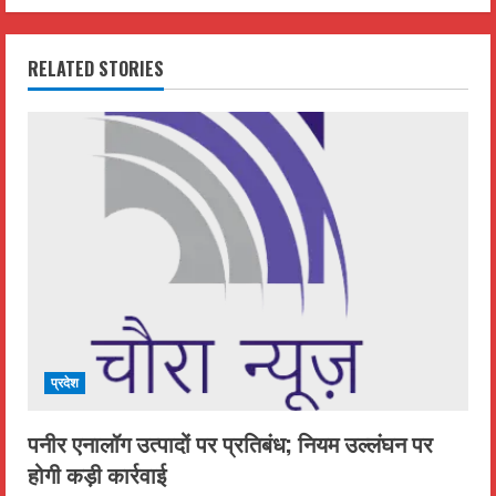
n
RELATED STORIES
u
e
R
e
a
d
i
प्रदेश
n
पनीर एनालॉग उत्पादों पर प्रतिबंध; नियम उल्लंघन पर
g
होगी कड़ी कार्रवाई