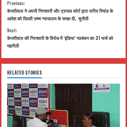
C
Previous:
केजरीवाल ने अपनी गिरफ्तारी और ट्रायल कोर्ट द्वारा पारित रिमांड के
o
आदेश को दिल्ली उच्च न्यायालय के समक्ष दी, चुनौती
n
Next:
t
केजरीवाल की गिरफ्तारी के विरोध में ‘इंडिया’ गठबंधन का 31 मार्च को
महारैली
i
n
RELATED STORIES
u
e
R
e
a