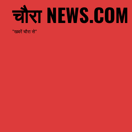
चौरा NEWS.COM
"खबरें चौरा से"