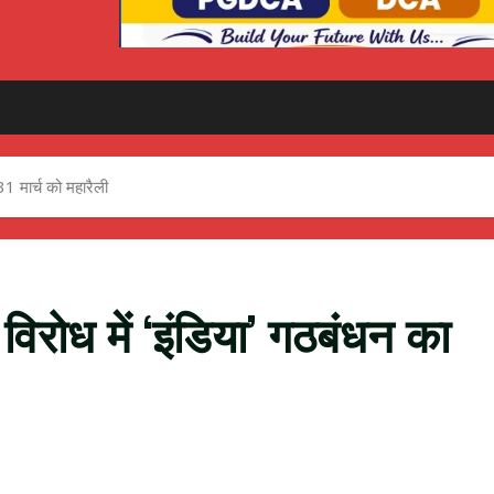
31 मार्च को महारैली
विरोध में ‘इंडिया’ गठबंधन का