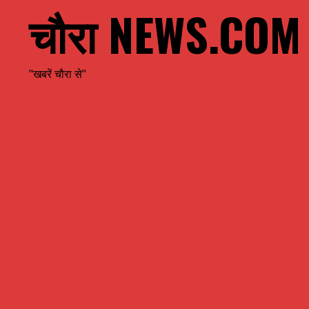
चौरा NEWS.COM
"खबरें चौरा से"