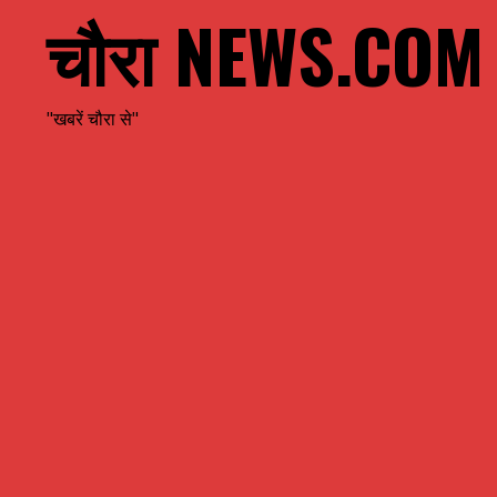
चौरा NEWS.COM
"खबरें चौरा से"