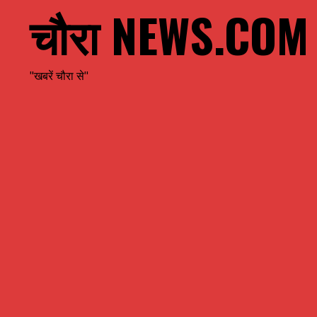
चौरा NEWS.COM
"खबरें चौरा से"