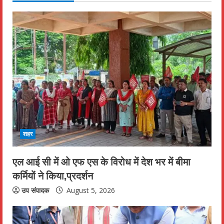
u
e
R
e
a
d
i
शहर
n
एल आई सी में ओ एफ एस के विरोध में देश भर में बीमा
कर्मियों ने किया,प्रदर्शन
g
उप संपादक
August 5, 2026