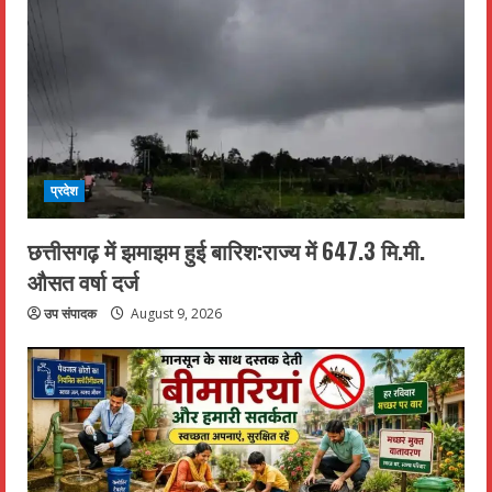
प्रदेश
छत्तीसगढ़ में झमाझम हुई बारिश:राज्य में 647.3 मि.मी.
औसत वर्षा दर्ज
उप संपादक
August 9, 2026