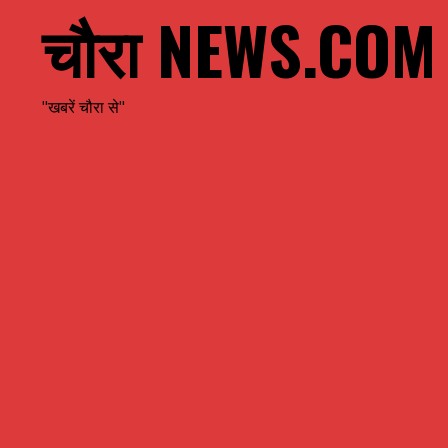
चौरा NEWS.COM
"खबरें चौरा से"