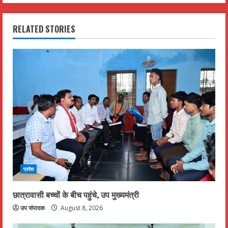
t
i
RELATED STORIES
n
u
e
R
e
a
प्रदेश
d
i
छात्रावासी बच्चों के बीच पहुंचे, उप मुख्यमंत्री
उप संपादक
August 8, 2026
n