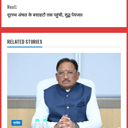
n
Next:
t
दूरस्थ अंचल के बसाहटों तक पहुंची, शुद्ध पेयजल
i
n
RELATED STORIES
u
e
R
e
a
d
i
प्रदेश