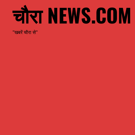
चौरा NEWS.COM
"खबरें चौरा से"