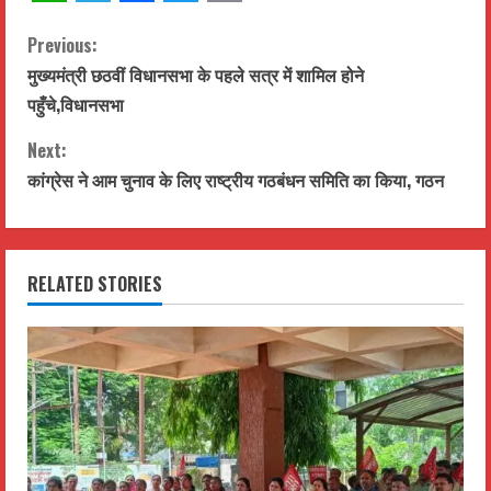
WhatsApp
Telegram
Facebook
Twitter
Email
C
Previous:
मुख्यमंत्री छठवीं विधानसभा के पहले सत्र में शामिल होने
o
पहुँचे,विधानसभा
n
Next:
t
कांग्रेस ने आम चुनाव के लिए राष्ट्रीय गठबंधन समिति का किया, गठन
i
n
RELATED STORIES
u
e
R
e