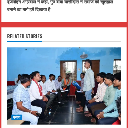
t
बृजमोहन अग्रवाल ने कहा, गुरु बाबा घासीदास ने समाज को खुशहाल
बनाने का मार्ग हमें दिखाया है
i
n
RELATED STORIES
u
e
R
e
a
d
i
प्रदेश
n