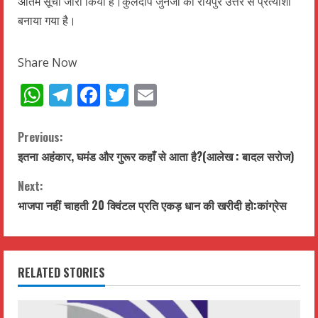
अंतिम सूची जारी किया है।कुलदीप जुनेजा को रायपुर उत्तर से प्रत्याशी
बनाया गया है।
Share Now
WhatsApp
Telegram
Facebook
Twitter
Email
C
Previous:
इतना अहंकार, घमंड और गुरूर कहाँ से आता है?(आलेख : बादल सरोज)
o
Next:
n
भाजपा नहीं चाहती 20 क्विंटल प्रति एकड़ धान की खरीदी हो:कांग्रेस
t
i
RELATED STORIES
n