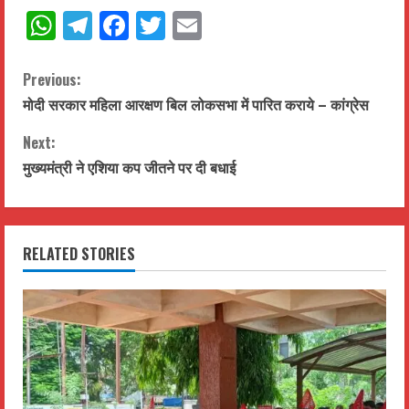
WhatsApp
Telegram
Facebook
Twitter
Email
C
Previous:
मोदी सरकार महिला आरक्षण बिल लोकसभा में पारित कराये – कांग्रेस
o
Next:
n
मुख्यमंत्री ने एशिया कप जीतने पर दी बधाई
t
i
RELATED STORIES
n
u
e
R