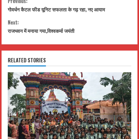
C
Previous:
गोवर्धन कैटल फीड यूनिट सफलता के गढ़ रहा, नए आयाम
o
Next:
n
राजभवन में मनाया गया,विश्वकर्मा जयंती
t
i
RELATED STORIES
n
u
e
R
e
a