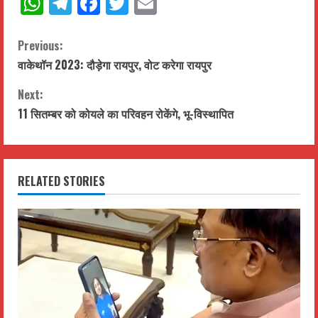
WhatsApp
Telegram
Facebook
Twitter
Email
C
Previous:
वाकेथॉन 2023: दौड़ेगा रायपुर, वोट करेगा रायपुर
o
Next:
n
11 सितम्बर को कोयले का परिवहन रोकेंगे, भू-विस्थापित
t
i
RELATED STORIES
n
u
e
R