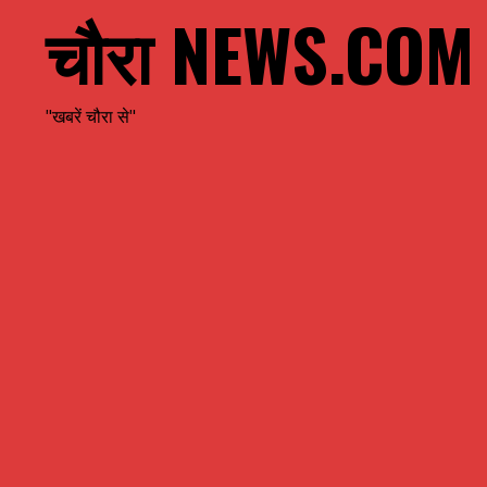
चौरा NEWS.COM
"खबरें चौरा से"