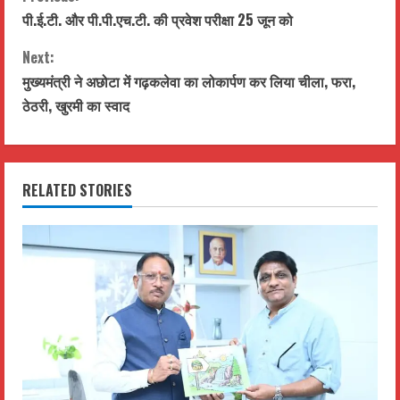
C
पी.ई.टी. और पी.पी.एच.टी. की प्रवेश परीक्षा 25 जून को
o
Next:
n
मुख्यमंत्री ने अछोटा में गढ़कलेवा का लोकार्पण कर लिया चीला, फरा,
t
ठेठरी, खुरमी का स्वाद
i
n
RELATED STORIES
u
e
R
e
a