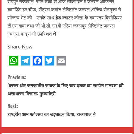
रायपुर:राज्यपाल रमेन डेका से आज लोकभवन में जनरल ऑफिसर
कमांडिंग इन चीफ, सेंट्रल कमांड लेफ्टिनेंट जनरल अनिंद्या सेनगुप्ता ने
सौजन्य भेंट की। उनके साथ हेड क्वाटर कोसा के कमाण्डर ब्रिगेडियर
टी.एस.बावा तथा जी.ओ.सी. एम.बी एरिया जबलपुर लेफ्टिनेट जनरल
एच.एस. वांड्रा भी उपस्थित थे।
Share Now
WhatsApp
Telegram
Facebook
Twitter
Email
C
Previous:
’बस्तर और जनजातीय समाज के लिए चार दशक का समर्पण मानवता की
o
असाधारण मिसाल: मुख्यमंत्री
n
Next:
t
राष्ट्रीय आम महोत्सव का उद्घाटन किया, राज्यपाल ने
i