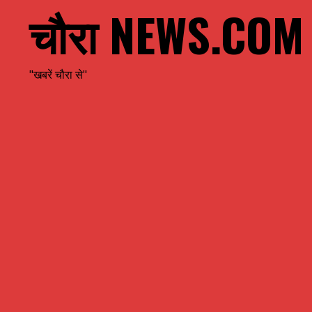
चौरा NEWS.COM
"खबरें चौरा से"