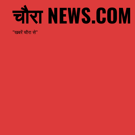
चौरा NEWS.COM
"खबरें चौरा से"