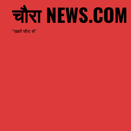
चौरा NEWS.COM
"खबरें चौरा से"