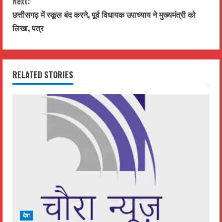
Next:
t
छत्तीसगढ़ में स्कूल बंद करने, पूर्व विधायक उपाध्याय ने मुख्यमंत्री को
लिखा, पत्र
i
n
RELATED STORIES
u
e
R
e
a
d
i
देश