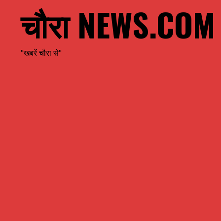
चौरा NEWS.COM
"खबरें चौरा से"