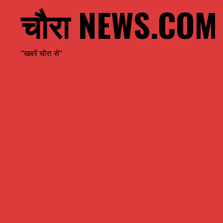
चौरा NEWS.COM
"खबरें चौरा से"