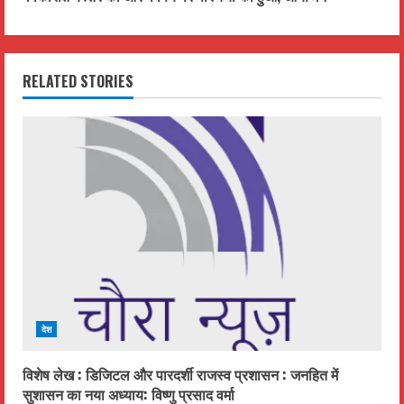
t
i
RELATED STORIES
n
u
e
R
e
a
d
देश
i
विशेष लेख : डिजिटल और पारदर्शी राजस्व प्रशासन : जनहित में
सुशासन का नया अध्याय: विष्णु प्रसाद वर्मा