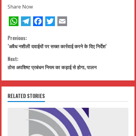
Share Now
WhatsApp
Telegram
Facebook
Twitter
Email
C
Previous:
’अवैध नशीली दवाईयों पर सख्त कार्रवाई करने के दिए निर्देश’
o
Next:
n
ठोस अपशिष्ट प्रबंधन नियम का कड़ाई से होगा, पालन
t
i
RELATED STORIES
n
u
e