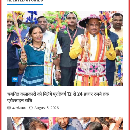
u
e
R
e
a
d
देश
i
n
चयनित कलाकारों को मिलेंगे प्रतिवर्ष 12 से 24 हजार रुपये तक
प्रोत्साहन राशि
g
उप संपादक
August 5, 2026