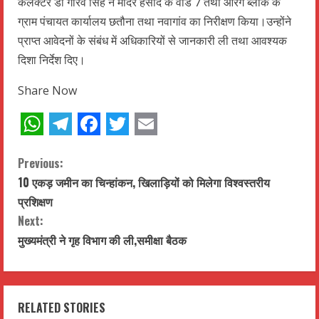
कलेक्टर डॉ गौरव सिंह ने मंदिर हसौद के वार्ड 7 तथा आरंग ब्लॉक के
ग्राम पंचायत कार्यालय छतौना तथा नवागांव का निरीक्षण किया।उन्होंने
प्राप्त आवेदनों के संबंध में अधिकारियों से जानकारी ली तथा आवश्यक
दिशा निर्देश दिए।
Share Now
WhatsApp
Telegram
Facebook
Twitter
Email
C
Previous:
10 एकड़ जमीन का चिन्हांकन, खिलाड़ियों को मिलेगा विश्वस्तरीय
o
प्रशिक्षण
n
Next:
मुख्यमंत्री ने गृह विभाग की ली,समीक्षा बैठक
t
i
RELATED STORIES
n