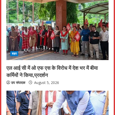
e
R
e
a
d
शहर
i
एल आई सी में ओ एफ एस के विरोध में देश भर में बीमा
n
कर्मियों ने किया,प्रदर्शन
g
उप संपादक
August 5, 2026