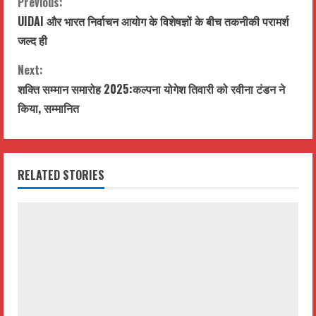
C
Previous:
UIDAI और भारत निर्वाचन आयोग के विशेषज्ञों के बीच तकनीकी परामर्श
o
जल्द ही
n
Next:
t
शक्ति सम्मान समारोह 2025:कल्पना योगेश तिवारी को रवीना टंडन ने
किया, सम्मानित
i
n
RELATED STORIES
u
e
R
e
a