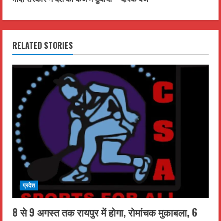
t
i
RELATED STORIES
n
u
e
R
e
a
d
प्रदेश
i
8 से 9 अगस्त तक रायपुर में होगा, रोमांचक मुकाबला, 6