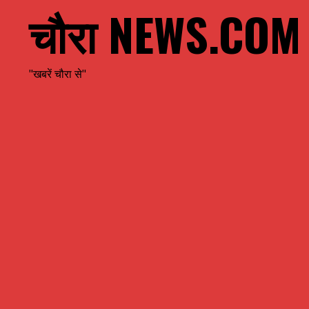
चौरा NEWS.COM
"खबरें चौरा से"