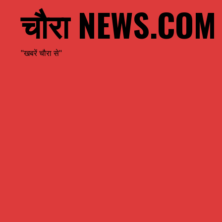
चौरा NEWS.COM
"खबरें चौरा से"