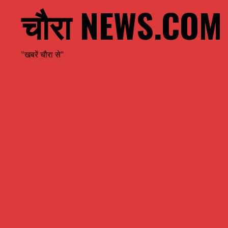
चौरा NEWS.COM
"खबरें चौरा से"