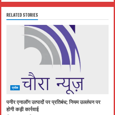
n
RELATED STORIES
u
e
R
e
a
d
i
प्रदेश
n
पनीर एनालॉग उत्पादों पर प्रतिबंध; नियम उल्लंघन पर
g
होगी कड़ी कार्रवाई