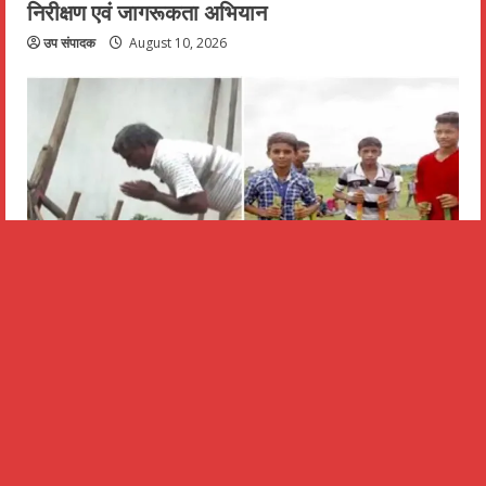
निरीक्षण एवं जागरूकता अभियान
उप संपादक
August 10, 2026
देश
विशेष लेख:छत्तीसगढ़ की कृषि संस्कृति परंपरा व आस्था से
जुड़ा है हरेली तिहार :छगन लाल लोन्हारे
उप संपादक
August 10, 2026