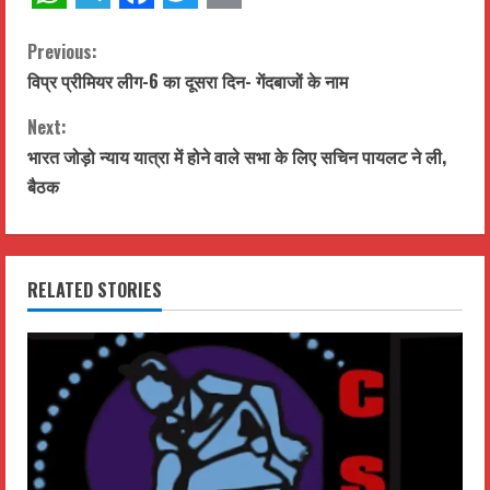
WhatsApp
Telegram
Facebook
Twitter
Email
C
Previous:
विप्र प्रीमियर लीग-6 का दूसरा दिन- गेंदबाजों के नाम
o
Next:
n
भारत जोड़ो न्याय यात्रा में होने वाले सभा के लिए सचिन पायलट ने ली,
t
बैठक
i
n
RELATED STORIES
u
e
R
e