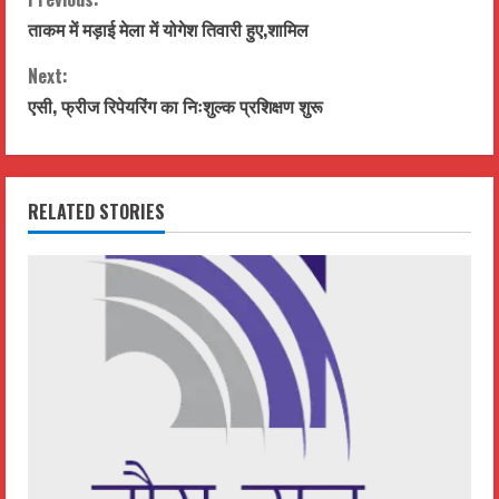
C
ताकम में मड़ाई मेला में योगेश तिवारी हुए,शामिल
o
Next:
n
एसी, फ्रीज रिपेयरिंग का निःशुल्क प्रशिक्षण शुरू
t
i
RELATED STORIES
n
u
e
R
e
a