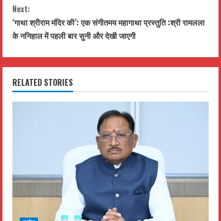
n
Next:
t
‘गाथा श्रीराम मंदिर की’: एक संगीतमय महागाथा प्रस्तुति :श्री रामलला
के ननिहाल में पहली बार सुनी और देखी जाएगी
i
n
RELATED STORIES
u
e
R
e
a
d
i