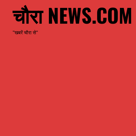
चौरा NEWS.COM
"खबरें चौरा से"