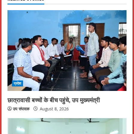
u
e
R
e
a
d
i
प्रदेश
n
छात्रावासी बच्चों के बीच पहुंचे, उप मुख्यमंत्री
g
उप संपादक
August 8, 2026