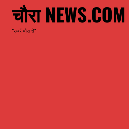
चौरा NEWS.COM
"खबरें चौरा से"