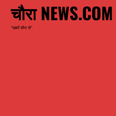
चौरा NEWS.COM
"खबरें चौरा से"