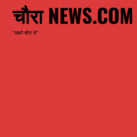
चौरा NEWS.COM
"खबरें चौरा से"