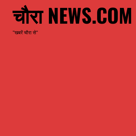
चौरा NEWS.COM
"खबरें चौरा से"