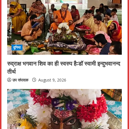
R
e
a
d
दुनिया
i
रुद्राक्ष भगवान शिव का ही स्वरुप है:डॉ स्वामी इन्दुभवानन्द
n
तीर्थ
g
उप संपादक
August 9, 2026