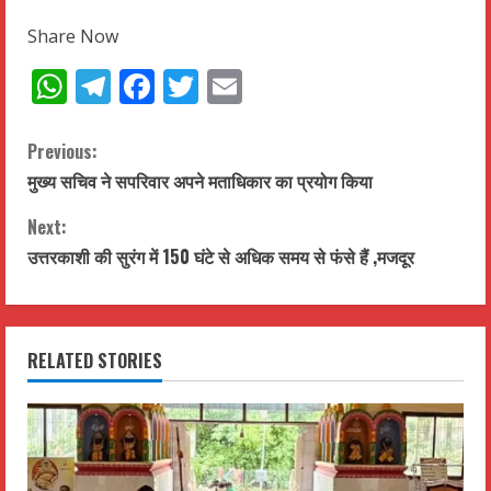
Share Now
WhatsApp
Telegram
Facebook
Twitter
Email
C
Previous:
मुख्य सचिव ने सपरिवार अपने मताधिकार का प्रयोग किया
o
Next:
n
उत्तरकाशी की सुरंग में 150 घंटे से अधिक समय से फंसे हैं ,मजदूर
t
i
RELATED STORIES
n
u
e