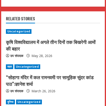
t
i
RELATED STORIES
n
u
Uncategorized
कृषि विश्वविद्यालय में अगले तीन दिनों तक बिखरेगी आमों
e
की बहार
R
उप संपादक
May 28, 2026
e
शहर
Uncategorized
a
“सोहागा मंदिर में कल रामनवमी पर सामूहिक सुंदर कांड
d
पाठ”:ज्ञानेश शर्मा
उप संपादक
March 26, 2026
i
n
दुनिया
Uncategorized